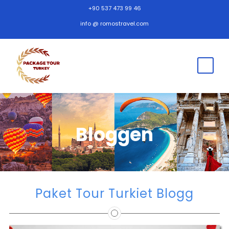
+90 537 473 99 46
info @ romostravel.com
Bloggen
Paket Tour Turkiet Blogg