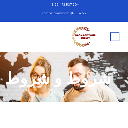
+90 537 473 99 46
معلومات @ romostravel.com
شروط و شروط