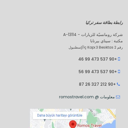
رابطة بطاقة سفر تركيا
شركة رومانسيّة للزيارات - A-13114
مكتبة : سيناي بيرنابا
رقم 2 İç Kapı:3 Besiktas/إسطنبول
+90 537 473 99 46
+90 537 473 99 56
+90 212 327 26 87
معلومات @ romostravel.com