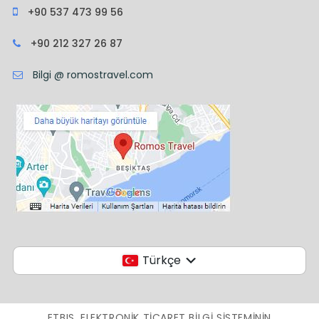
+90 537 473 99 56
+90 212 327 26 87
Bilgi @ romostravel.com
Türkçe
ETBIS, ELEKTRONIK TICARET BILGI SISTEMININ