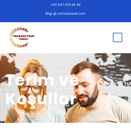
+90 537 473 99 46
Bilgi @ romostravel.com
Terim ve
Koşullar