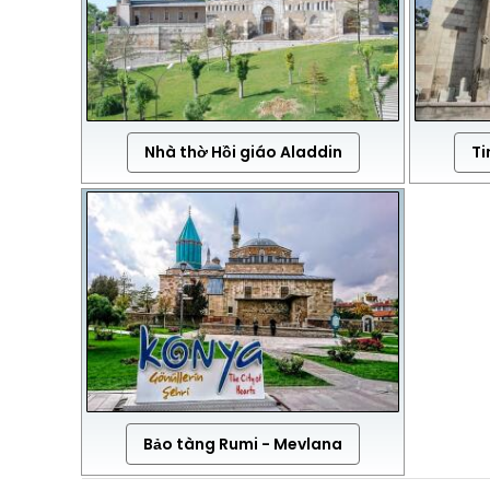
Nhà thờ Hồi giáo Aladdin
Ti
Bảo tàng Rumi - Mevlana