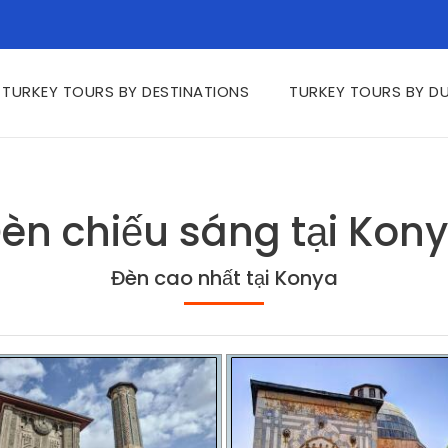
TURKEY TOURS BY DESTINATIONS
TURKEY TOURS BY D
èn chiếu sáng tại Kon
Đèn cao nhất tại Konya