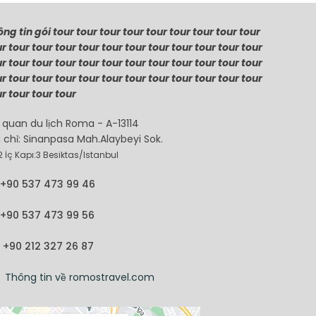
ng tin gói tour tour tour tour tour tour tour tour tour
r tour tour tour tour tour tour tour tour tour tour tour
r tour tour tour tour tour tour tour tour tour tour tour
r tour tour tour tour tour tour tour tour tour tour tour
r tour tour tour
 quan du lịch Roma - A-13114
 chỉ: Sinanpasa Mah.Alaybeyi Sok.
2 İç Kapı:3 Besiktas/Istanbul
+90 537 473 99 46
+90 537 473 99 56
+90 212 327 26 87
Thông tin về romostravel.com