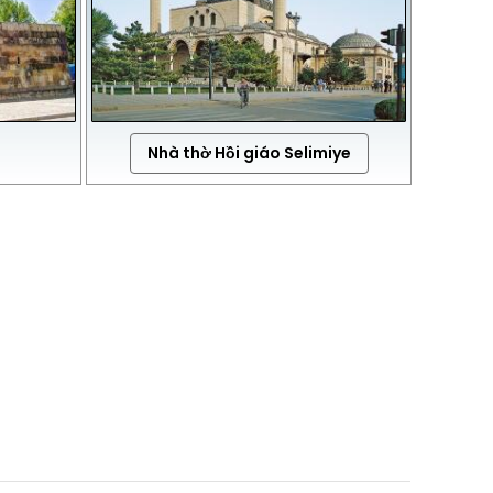
Nhà thờ Hồi giáo Selimiye