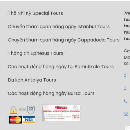
Thổ Nhĩ Kỳ Special Tours
Thô
tou
tou
Chuyến tham quan hàng ngày Istanbul Tours
tou
tou
Chuyến tham quan hàng ngày Cappadocia Tours
Cơ
Thông tin Ephesus Tours
Địa
Số 
Các hoạt động hàng ngày tại Pamukkale Tours
Du lịch Antalya Tours
Các hoạt động hàng ngày Bursa Tours