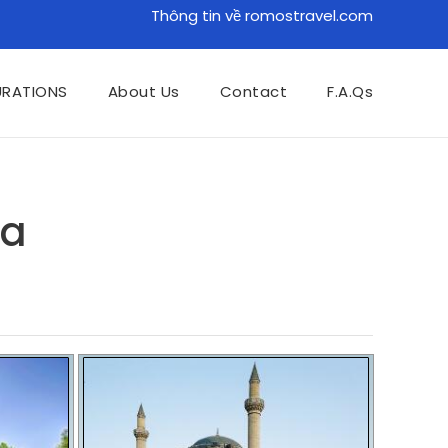
Thông tin về romostravel.com
URATIONS
About Us
Contact
F.A.Qs
ya