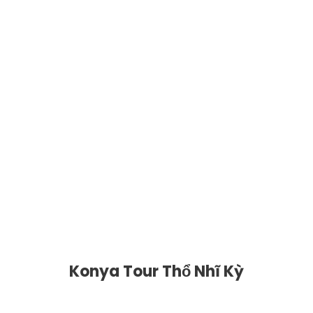
Click below to go back to ‘Destinations’ Page
Trở lại các điểm đến
Konya Tour Thổ Nhĩ Kỳ