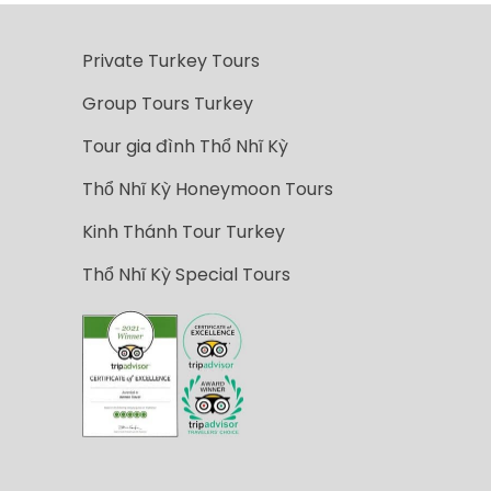
Private Turkey Tours
Group Tours Turkey
Tour gia đình Thổ Nhĩ Kỳ
Thổ Nhĩ Kỳ Honeymoon Tours
Kinh Thánh Tour Turkey
Thổ Nhĩ Kỳ Special Tours